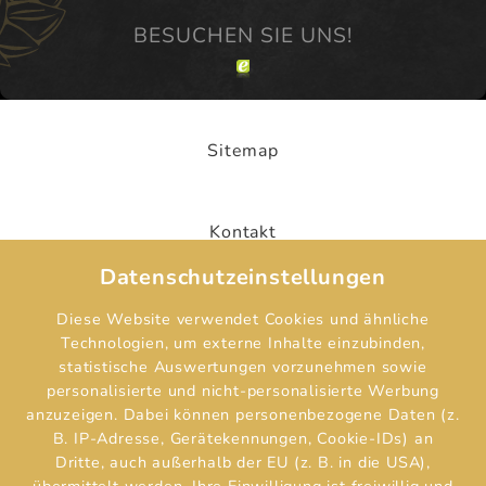
Sitemap
Kontakt
Datenschutzeinstellungen
Hotelaufnahmevertrag
Diese Website verwendet Cookies und ähnliche
Technologien, um externe Inhalte einzubinden,
statistische Auswertungen vorzunehmen sowie
personalisierte und nicht-personalisierte Werbung
Impressum
anzuzeigen. Dabei können personenbezogene Daten (z.
B. IP-Adresse, Gerätekennungen, Cookie-IDs) an
Dritte, auch außerhalb der EU (z. B. in die USA),
Datenschutz