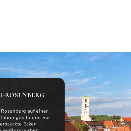
H-ROSENBERG
-Rosenberg auf einer
führungen führen Sie
ersteckte Ecken
e einflussreichen