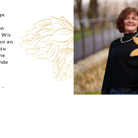
ge
en
. Wir
en an
 zu
ne
ende
 –