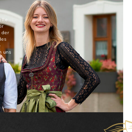
elle
er
 der
des
e
n uns