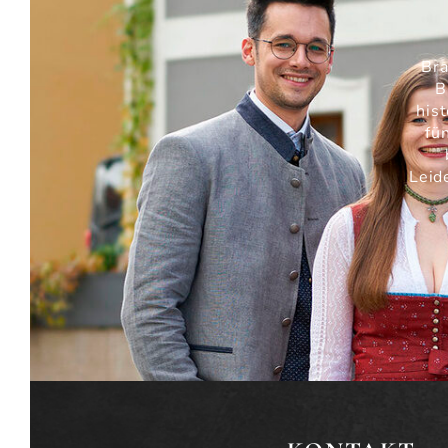
Bra
B
his
fü
Leid