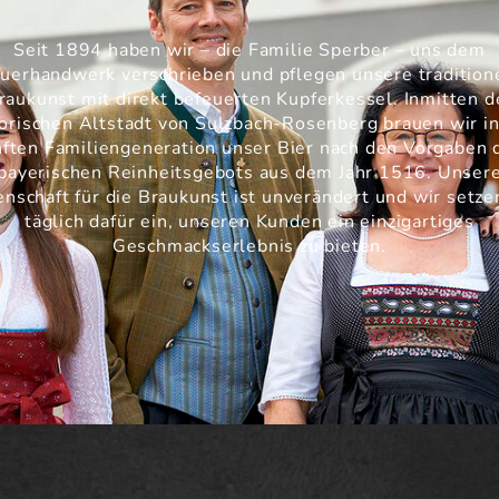
Seit 1894 haben wir – die Familie Sperber – uns dem
uerhandwerk verschrieben und pflegen unsere tradition
raukunst mit direkt befeuerten Kupferkessel. Inmitten d
torischen Altstadt von Sulzbach-Rosenberg brauen wir in
nften Familiengeneration unser Bier nach den Vorgaben 
bayerischen Reinheitsgebots aus dem Jahr 1516. Unser
enschaft für die Braukunst ist unverändert und wir setze
täglich dafür ein, unseren Kunden ein einzigartiges
Geschmackserlebnis zu bieten.