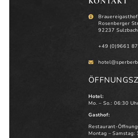
KONTAKT
Brauereigastho
Rosenberger Str
92237 Sulzbac
+49 (0)9661 8
hotel@sperberb
ÖFFNUNGSZ
Hotel:
Mo. – So.: 06:30 Uh
Gasthof:
Restaurant-Öffnung
Montag – Samstag: 