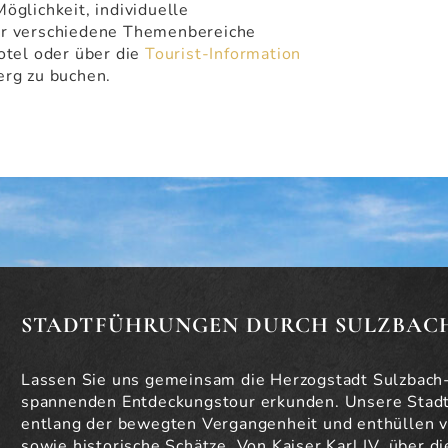
öglichkeit, individuelle
r verschiedene Themenbereiche
otel oder über die
Tourist-Information
erg zu buchen.
STADTFÜHRUNGEN DURCH SULZBAC
Lassen Sie uns gemeinsam die Herzogstadt Sulzbach
spannenden Entdeckungstour erkunden. Unsere Stadt
entlang der bewegten Vergangenheit und enthüllen v
sowie historische Schätze. Von Kaiser Karl IV, über di