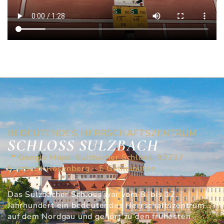
BEDEUTENDES HERRSCHAFTSZENTRUM
SCHLOSS SULZBACH
📍 Google Maps: Sulzbacher Schloss, 92237
Sulzbach-Rosenberg – 5 Gehminuten
Das Sulzbacher Schloss war vom 8. bis 12.
Jahrhundert ein bedeutendes Herrschaftszentrum
auf dem Nordgau und gehört zu den frühesten