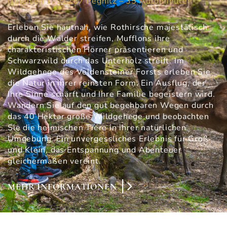
Hufeisen 1, 91257 Pegnitz – 35 Autominuten
Erleben Sie hautnah, wie Rothirsche majestätisch
durch die Wälder streifen, Mufflons ihre
charakteristischen Hörner präsentieren und
Schwarzwild durch das Unterholz streift. Im
Wildgehege des Veldensteiner Forsts erleben Sie
die Natur in ihrer reinsten Form. Ein Ausflug, der
Ihre Sinne schärft und Ihre Familie begeistern wird.
Wandern Sie auf den gut begehbaren Wegen durch
das 40 Hektar große Wildgehege und beobachten
Sie die heimischen Tiere in ihrer natürlichen
Umgebung. Ein unvergessliches Erlebnis für Groß
und Klein, das Entspannung und Abenteuer
gleichermaßen vereint.
MEHR INFORMATIONEN