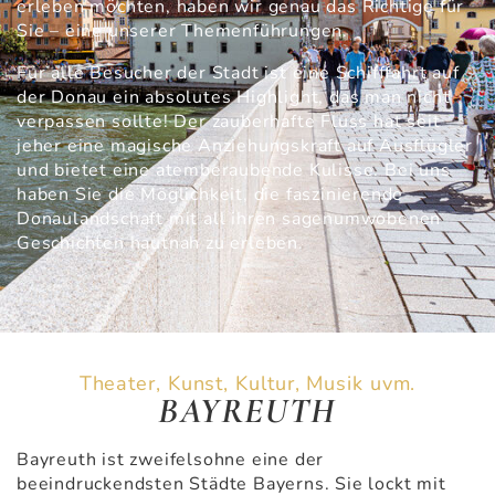
erleben möchten, haben wir genau das Richtige für
Sie – eine unserer Themenführungen.
Für alle Besucher der Stadt ist eine Schifffahrt auf
der Donau ein absolutes Highlight, das man nicht
verpassen sollte! Der zauberhafte Fluss hat seit
jeher eine magische Anziehungskraft auf Ausflügler
und bietet eine atemberaubende Kulisse. Bei uns
haben Sie die Möglichkeit, die faszinierende
Donaulandschaft mit all ihren sagenumwobenen
Geschichten hautnah zu erleben.
Theater, Kunst, Kultur, Musik uvm.
BAYREUTH
Bayreuth ist zweifelsohne eine der
beeindruckendsten Städte Bayerns. Sie lockt mit