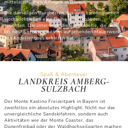
mittelalterlichen Anlagen in Bayern.
Die damaligen Burgherren aus dem karolingischen
Hochadel ließen eine Reihe von Gebäuden
errichten. Darunter auch die Burgkapelle, die sich
bis heute größtenteils im aufgehenden Mauerwerk
des Kapellenbaus erhalten hat.
Spaß & Abenteuer
LANDKREIS AMBERG-
SULZBACH
Der Monte Kaolino Freizeitpark in Bayern ist
zweifellos ein absolutes Highlight. Nicht nur das
unvergleichliche Sandskifahren, sondern auch
Aktivitäten wie der Monte Coaster, das
Dünenfreibad oder der Waldhochseilgarten machen