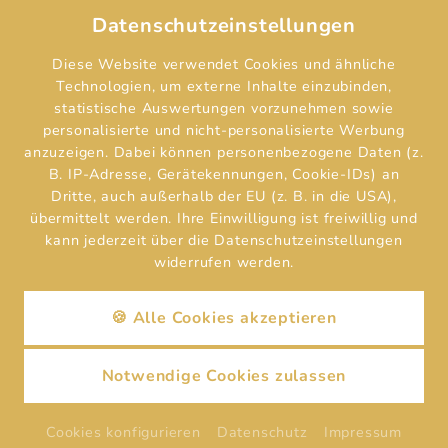
Datenschutzeinstellungen
Hotelaufnahmevertrag
Diese Website verwendet Cookies und ähnliche
Technologien, um externe Inhalte einzubinden,
statistische Auswertungen vorzunehmen sowie
personalisierte und nicht-personalisierte Werbung
Impressum
anzuzeigen. Dabei können personenbezogene Daten (z.
B. IP-Adresse, Gerätekennungen, Cookie-IDs) an
Dritte, auch außerhalb der EU (z. B. in die USA),
Datenschutz
übermittelt werden. Ihre Einwilligung ist freiwillig und
kann jederzeit über die Datenschutzeinstellungen
widerrufen werden.
Cookies
Reguest Messenger
Wenn Sie den Messenger nutzen möchten müssen Sie
🍪 Alle Cookies akzeptieren
die Cookies von Reguest akzeptieren!
Akzeptieren
Einstellungen
Notwendige Cookies zulassen
MOTORRAD
FAHRRAD
Cookies konfigurieren
Datenschutz
Impressum
ANFRAGEN
BUCHEN