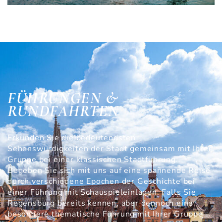
FÜHRUNGEN &
RUNDFAHRTEN
Erkunden Sie die bedeutendsten
Sehenswürdigkeiten der Stadt gemeinsam mit Ihrer
Gruppe bei einer klassischen Stadtführung.
Begeben Sie sich mit uns auf eine spannende Reise
durch verschiedene Epochen der Geschichte bei
einer Führung mit Schauspieleinlagen. Falls Sie
Regensburg bereits kennen, aber dennoch eine
besondere thematische Führung mit Ihrer Gruppe