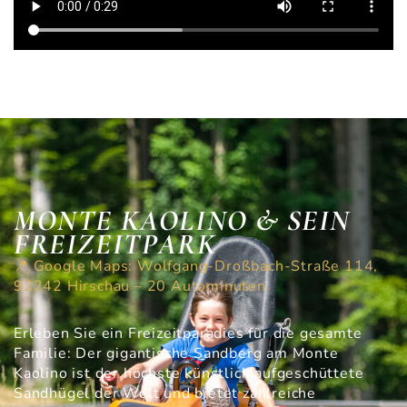
MONTE KAOLINO & SEIN
FREIZEITPARK
📍 Google Maps: Wolfgang-Droßbach-Straße 114,
92242 Hirschau – 20 Autominuten
Erleben Sie ein Freizeitparadies für die gesamte
Familie: Der gigantische Sandberg am Monte
Kaolino ist der höchste künstlich aufgeschüttete
Sandhügel der Welt und bietet zahlreiche