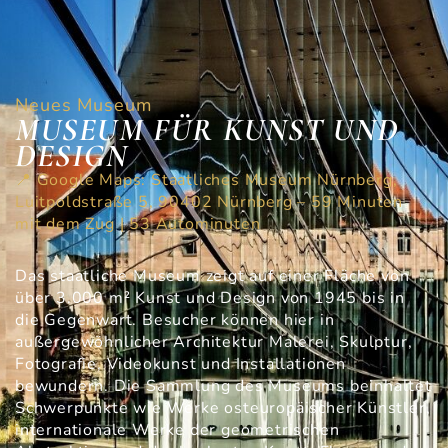
Neues Museum
MUSEUM FÜR KUNST UND
DESIGN
📍 Google Maps: Staatliches Museum Nürnberg,
Luitpoldstraße 5, 90402 Nürnberg – 59 Minuten
mit dem Zug | 53 Autominuten
Das staatliche Museum zeigt auf einer Fläche von
über 3.000 m² Kunst und Design von 1945 bis in
die Gegenwart. Besucher können hier in
außergewöhnlicher Architektur Malerei, Skulptur,
Fotografie, Videokunst und Installationen
bewundern. Die Sammlung des Museums beinhaltet
Schwerpunkte wie Werke osteuropäischer Künstler,
internationale Werke der geometrischen