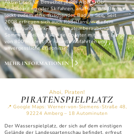
Aktivitäten für Besucher jeden Alters. Ob
Sandboarding oder Skifahren, am Fuße des Berges
lockt zudem ein erfrischendes Bad im See. Seit
2008 erfreuen sich auch Rodelfans an diesem
Vergnügungspark, denn die atemberaubende
Sommerrodelbahn Alpine-Coaster mit einer Länge
von 800 m sorgt für rasante Abfahrten und
unvergessliche Erlebnisse.
MEHR INFORMATIONEN
Ahoi, Piraten!
PIRATENSPIELPLATZ
📍 Google Maps: Werner-von-Siemens-Straße 48,
92224 Amberg – 18 Autominuten
Der Wasserspielplatz, der sich auf dem einstigen
Gelände der Landesgartenschau befindet, erfreut