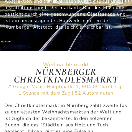
Abstraktion und der konkreten Kunst, Fluxus und
Installationskunst. Der markante Bau des Museums
besticht durch eine geschwungene Glasfassade und
ist ein herausragendes Bauwerk inmitten der
Nürnberger Altstadt, das leicht erreichbar ist.
Weihnachtsmarkt
NÜRNBERGER
CHRISTKINDLESMARKT
📍 Google Maps: Hauptmarkt 1, 90403 Nürnberg –
1 Stunde mit dem Zug | 52 Autominuten
Der Christkindlesmarkt in Nürnberg zählt zweifellos
zu den ältesten Weihnachtsmärkten der Welt und
ist zugleich der bekannteste. In den hölzernen
Buden, die das "Städtlein aus Holz und Tuch
gemacht" bilden, gibt es eine Fülle an