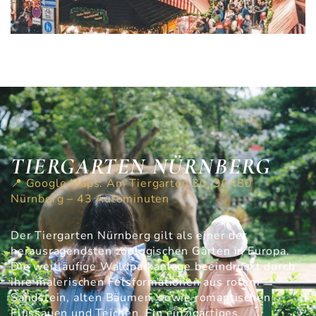
TIERGARTEN NÜRNBERG
📍 Google Maps: Am Tiergarten 30, 90480
Nürnberg – 43 Autominuten
Der Tiergarten Nürnberg gilt als einer der
herausragendsten zoologischen Gärten in Europa.
Die weitläufige Waldparkanlage beeindruckt durch
ihre malerischen Felsformationen aus rotem
Sandstein, alten Bäumen, sowie romantischen
Flussauen und Teichen. Ein einzigartiges