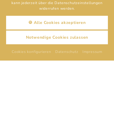
kann jederzeit über die Datenschutzeinstellungen
widerrufen werden.
🍪 Alle Cookies akzeptieren
Notwendige Cookies zulassen
Cookies konfigurieren
Datenschutz
Impressum
ANFRAGEN
BUCHEN
Diese Seite befindet sich im Aufbau!
BIEREXPEDITION
Diese Seite befindet sich im Aufbau!