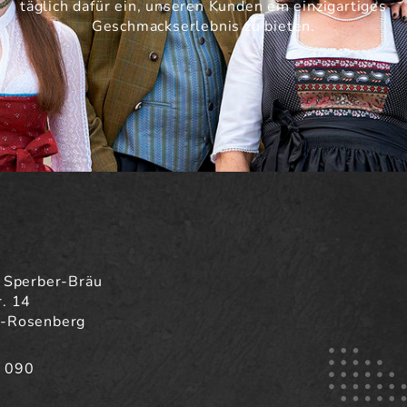
täglich dafür ein, unseren Kunden ein einzigartiges
Geschmackserlebnis zu bieten.
f Sperber-Bräu
. 14
h-Rosenberg
7 090