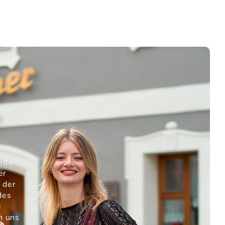
elle
er
 der
des
e
n uns