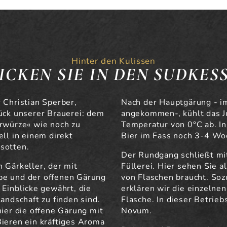
Hinter den Kulissen
ICKEN SIE IN DEN SUDKES
 Christian Sperber,
Nach der Hauptgärung - i
tück unserer Brauerei: dem
angekommen-, kühlt das J
erwürze« wie noch zu
Temperatur von 0°C ab. In 
ell in einem direkt
Bier im Fass noch 3-4 Wo
sotten.
Der Rundgang schließt mi
 Gärkeller, der mit
Füllerei. Hier sehen Sie 
be und der offenen Gärung
von Flaschen braucht. So
 Einblicke gewährt, die
erklären wir die einzelnen 
landschaft zu finden sind.
Flasche. In dieser Betrieb
hier die offene Gärung mit
Novum.
Bieren ein kräftiges Aroma