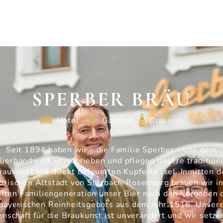
SPERBER BRÄU
Hotel
Gasthof
Brauerei
Seit 1894 haben wir – die Familie Sperber – uns dem
uerhandwerk verschrieben und pflegen unsere tradition
raukunst mit direkt befeuerten Kupferkessel. Inmitten d
torischen Altstadt von Sulzbach-Rosenberg brauen wir in
nften Familiengeneration unser Bier nach den Vorgaben 
bayerischen Reinheitsgebots aus dem Jahr 1516. Unser
enschaft für die Braukunst ist unverändert und wir setze