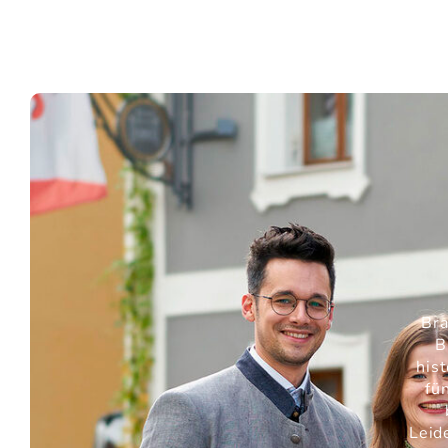
Bra
B
his
fü
Leid