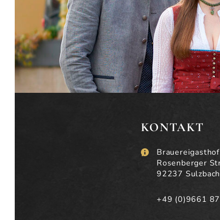
KONTAKT
Brauereigastho
Rosenberger Str
92237 Sulzbac
+49 (0)9661 8